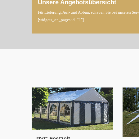
Unsere Angebotsübersicht
Für Lieferung, Auf- und Abbau, schauen Sie bei unseren Ser
[widgets_on_pages id=“1″]
PVC Festzelt