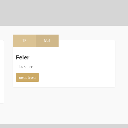
15
Mai
Feier
alles super
mehr lesen