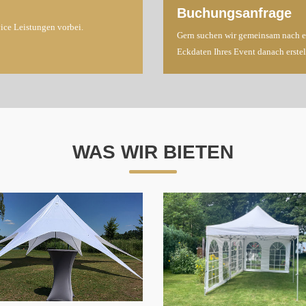
Buchungsanfrage
vice Leistungen vorbei.
Gern suchen wir gemeinsam nach ei
Eckdaten Ihres Event danach erstel
WAS WIR BIETEN