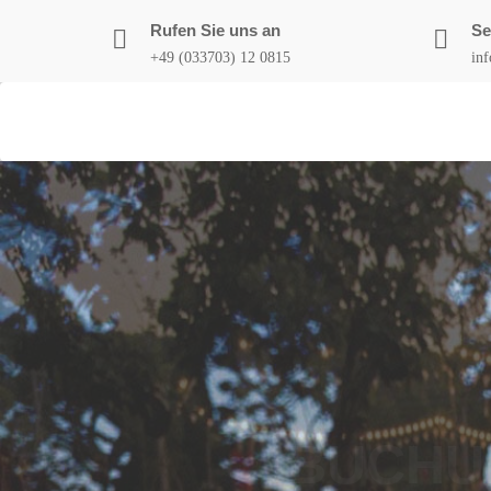
Skip
Rufen Sie uns an
Se
to
+49 (033703) 12 0815
in
content