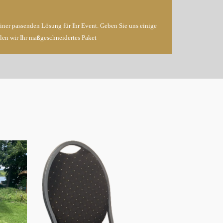
ner passenden Lösung für Ihr Event. Geben Sie uns einige
len wir Ihr maßgeschneidertes Paket