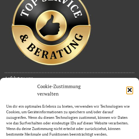
Anfahrt zu uns
Cookie-Zustimmung
Erstellen Sie eine Bewertung
verwalten
Kontakt
Um dir ein optimales Erlebnis zu bieten, verwenden wir Technologien wie
JuB Event Service
Cookies, um Geräteinformationen zu speichern und/oder darauf
Inh. Jan Limpächer
zuzugreifen. Wenn du diesen Technologien zustimmst, können wir Daten
wie das Surfverhalten oder eindeutige IDs auf dieser Website verarbeiten.
Zossener Allee 37
Wenn du deine Zustimmung nicht erteilst oder zurückziehst, können
bestimmte Merkmale und Funktionen beeinträchtigt werden.
15838 Am Mellensee OT Sperenberg