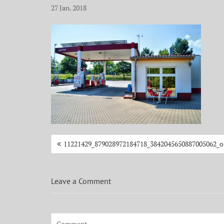
27
Jan.
2018
Beitragsnavigation
11221429_879028972184718_3842045650887005062_o
Leave a Comment