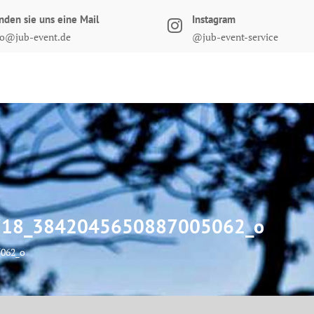
nden sie uns eine Mail
Instagram
fo@jub-event.de
@jub-event-service
18_3842045650887005062_o
5062_o