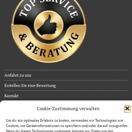
Anfahrt zu uns
Erstellen Sie eine Bewertung
Kontakt
JuB Event Service
Cookie-Zustimmung verwalten
Inh. Jan Limpächer
Um dir ein optimales Erlebnis zu bieten, verwenden wir Technologien wie
Zossener Allee 37
Cookies, um Geräteinformationen zu speichern und/oder darauf zuzugreifen.
15838 Am Mellensee OT Sperenberg
Wenn du diesen Technologien zustimmst, können wir Daten wie das