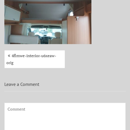
Beitragsnavigation
4flmwe-interior-u6xeaw-
orig
Leave a Comment