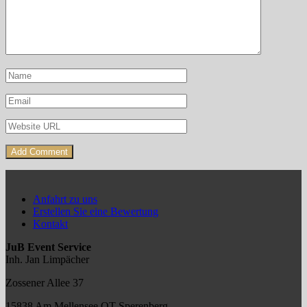
Anfahrt zu uns
Erstellen Sie eine Bewertung
Kontakt
JuB Event Service
Inh. Jan Limpächer
Zossener Allee 37
15838 Am Mellensee OT Sperenberg