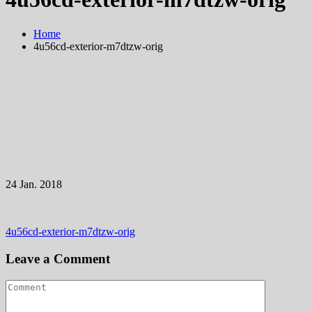
Home
4u56cd-exterior-m7dtzw-orig
24
Jan.
2018
Beitragsnavigation
4u56cd-exterior-m7dtzw-orig
Leave a Comment