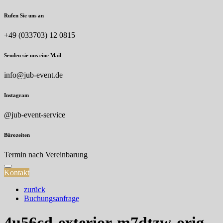
Skip
Rufen Sie uns an
to
content
+49 (033703) 12 0815
Senden sie uns eine Mail
info@jub-event.de
Instagram
@jub-event-service
Bürozeiten
Termin nach Vereinbarung
Kontakt
zurück
Buchungsanfrage
4u56cd-exterior-m7dtzw-orig