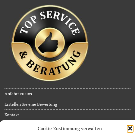
Anfahrt zu uns
Erstellen Sie eine Bewertung
Kontakt
JuB Event Service
Cookie-Zustimmung verwalten
Inh. Jan Limpächer