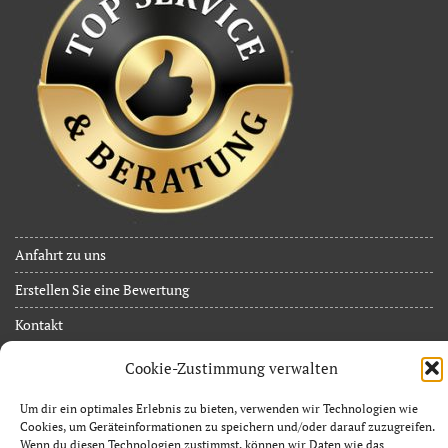
Anfahrt zu uns
Erstellen Sie eine Bewertung
Kontakt
JuB Event Service
Cookie-Zustimmung verwalten
Inh. Jan Limpächer
Um dir ein optimales Erlebnis zu bieten, verwenden wir Technologien wie
Zossener Allee 37
Cookies, um Geräteinformationen zu speichern und/oder darauf zuzugreifen.
15838 Am Mellensee OT Sperenberg
Wenn du diesen Technologien zustimmst, können wir Daten wie das