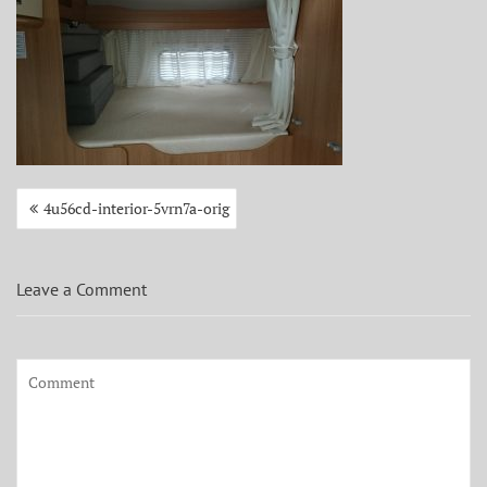
Beitragsnavigation
4u56cd-interior-5vrn7a-orig
Leave a Comment