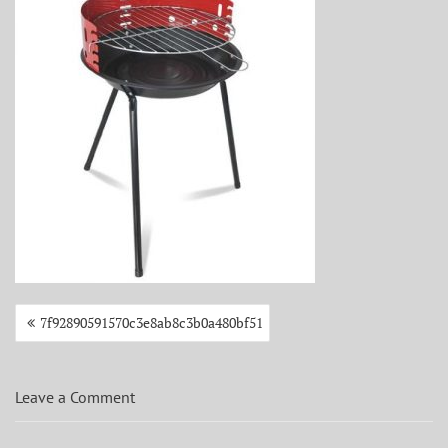
Beitragsnavigation
7f92890591570c3e8ab8c3b0a480bf51
Leave a Comment