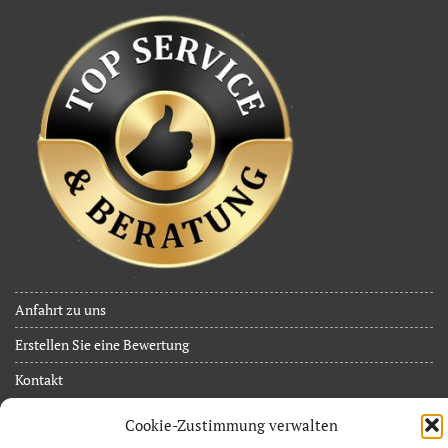
Anfahrt zu uns
Erstellen Sie eine Bewertung
Kontakt
JuB Event Service
Cookie-Zustimmung verwalten
Inh. Jan Limpächer