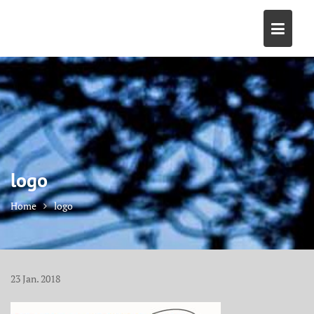
Skip
to
content
logo
Home
logo
23
Jan.
2018