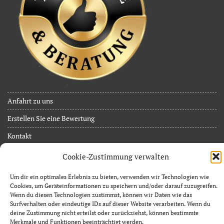
Anfahrt zu uns
Erstellen Sie eine Bewertung
Kontakt
JuB Event Service
Cookie-Zustimmung verwalten
Inh. Jan Limpächer
Um dir ein optimales Erlebnis zu bieten, verwenden wir Technologien wie
Zossener Allee 37
Cookies, um Geräteinformationen zu speichern und/oder darauf zuzugreifen.
Wenn du diesen Technologien zustimmst, können wir Daten wie das
15838 Am Mellensee OT Sperenberg
Surfverhalten oder eindeutige IDs auf dieser Website verarbeiten. Wenn du
e-mail: info@jub-event.de
deine Zustimmung nicht erteilst oder zurückziehst, können bestimmte
Merkmale und Funktionen beeinträchtigt werden.